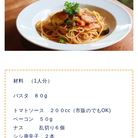
材料 （1人分）
パスタ ８０g
トマトソース ２００cc（市販のでもOK)
ベーコン ５０g
ナス 乱切り６個
シシ唐辛子 ２本