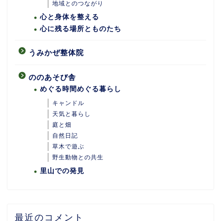
地域とのつながり
心と身体を整える
心に残る場所とものたち
うみかぜ整体院
ののあそび舎
めぐる時間めぐる暮らし
キャンドル
天気と暮らし
庭と畑
自然日記
ホーム
草木で遊ぶ
野生動物との共生
里山での発見
あめつちついて
あめつちの台所
最近のコメント