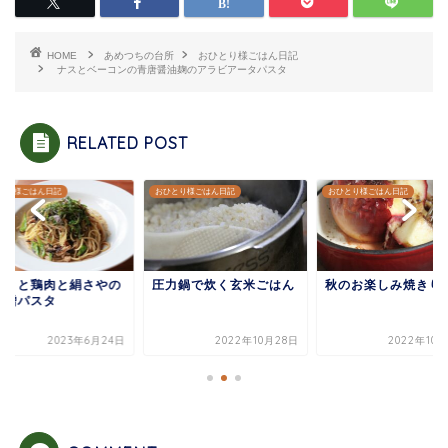
HOME
あめつちの台所
おひとり様ごはん日記
ナスとベーコンの青唐醤油麹のアラビアータパスタ
RELATED POST
とり様ごはん日記
おひとり様ごはん日記
おひとり様ごはん日記
じきと鶏肉と絹さやの
圧力鍋で炊く玄米ごはん
秋のお楽しみ焼きり
味噌パスタ
2023年6月24日
2022年10月28日
2022年10