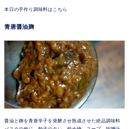
本日の手作り調味料はこちら
青唐醤油麹
醤油と麹を青唐辛子を発酵させ熟成させた絶品調味料
パスタの他に 餃子のタレ 炒め物 スープ 味噌汁