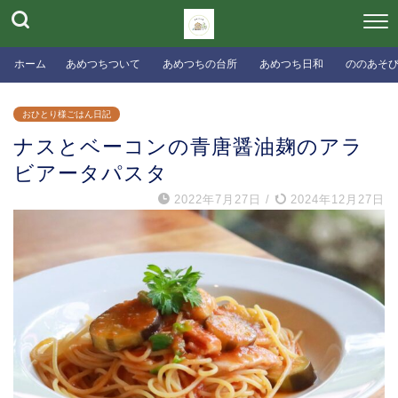
ホーム
あめつちついて
あめつちの台所
あめつち日和
ののあそ
おひとり様ごはん日記
ナスとベーコンの青唐醤油麹のアラ
ビアータパスタ
2022年7月27日
/
2024年12月27日