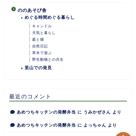
ののあそび舎
めぐる時間めぐる暮らし
キャンドル
天気と暮らし
庭と畑
自然日記
ホーム
草木で遊ぶ
野生動物との共生
里山での発見
あめつちついて
あめつちの台所
最近のコメント
あめつち日和
あめつちキッチンの発酵弁当
に
うみかぜさん
より
あめつちキッチンの発酵弁当
に
よっちゃん
より