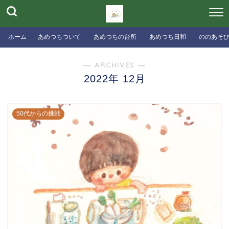
ホーム
あめつちついて
あめつちの台所
あめつち日和
ののあそ
― ARCHIVES ―
2022年 12月
50代からの挑戦