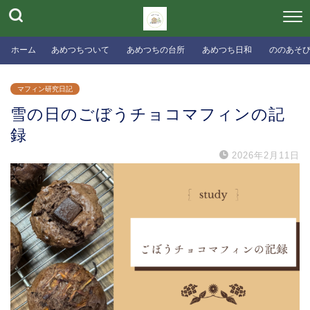
ホーム
あめつちついて
あめつちの台所
あめつち日和
ののあそ
マフィン研究日記
雪の日のごぼうチョコマフィンの記
録
2026年2月11日