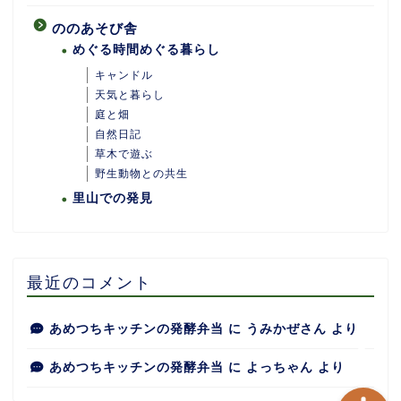
ののあそび舎
めぐる時間めぐる暮らし
キャンドル
天気と暮らし
庭と畑
自然日記
ホーム
草木で遊ぶ
野生動物との共生
里山での発見
あめつちついて
あめつちの台所
最近のコメント
あめつち日和
あめつちキッチンの発酵弁当
に
うみかぜさん
より
あめつちキッチンの発酵弁当
に
よっちゃん
より