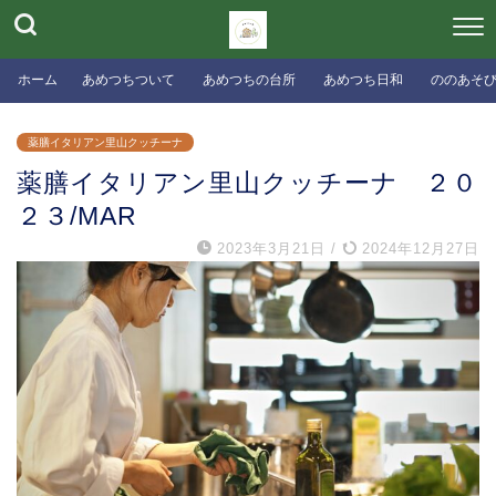
ホーム
あめつちついて
あめつちの台所
あめつち日和
ののあそ
薬膳イタリアン里山クッチーナ
薬膳イタリアン里山クッチーナ ２０
２３/MAR
2023年3月21日
/
2024年12月27日