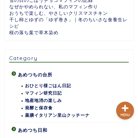
雪の日のごぼうチョコマフィンの記録
なぜかやめられない、私のマフィン作り
おうちで楽しむ、やさしいクリスマスチキン
干し柿とゆずの「ゆず巻き」｜冬のちいさな食養生レ
ホーム
シピ
桜の落ち葉で草木染め
あめつちついて
あめつちの台所
Category
あめつち日和
あめつちの台所
おひとり様ごはん日記
マフィン研究日記
地産地消の楽しみ
発酵と保存食
MENU
薬膳イタリアン里山クッチーナ
あめつち日和