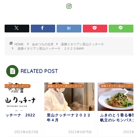
HOME
あめつちの台所
薬膳イタリアン里山クッチーナ
薬膳イタリアン里山クッチーナ ２０２３/MAR
RELATED POST
イタリアン里山クッチーナ
薬膳イタリアン里山クッチーナ
薬膳イタリアン里山クッチーナ
山クッチーナ２０２２
ふきのとう香る春野菜と
里山クッチーナ 20
４月
帆立のレモンパスタ＃３
年6月
2022年4月15日
2022年4月8日
2022年6月