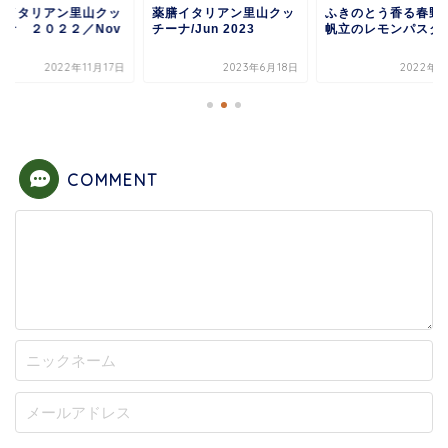
薬膳イタリアン里山クッ
ふきのとう香る春野菜と
薬膳イタリアン里
チーナ/Jun 2023
帆立のレモンパスタ＃３
チーナ ２０２２
2023年6月18日
2022年4月8日
2022年
COMMENT