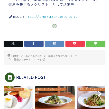
健康を整えるメグリスト」として活動中
http://umikaze-seitai.site
BLOG：
HOME
あめつちの台所
薬膳イタリアン里山クッチーナ
里山クッチーナ 2022年6月
RELATED POST
薬膳イタリアン里山クッチーナ
薬膳イタリアン里山クッチーナ
薬膳イタリアン里山クッチ