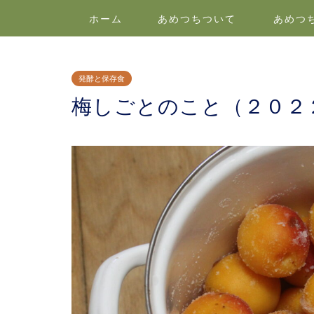
ホーム
あめつちついて
あめつ
発酵と保存食
梅しごとのこと（２０２