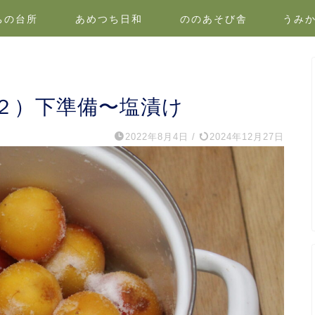
ちの台所
あめつち日和
ののあそび舎
うみ
２）下準備〜塩漬け
2022年8月4日
/
2024年12月27日