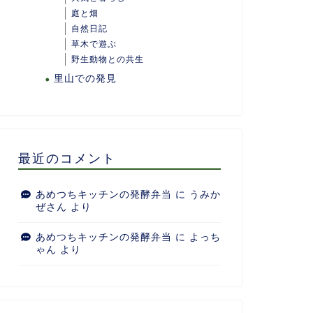
庭と畑
自然日記
草木で遊ぶ
野生動物との共生
里山での発見
最近のコメント
あめつちキッチンの発酵弁当
に
うみか
ぜさん
より
あめつちキッチンの発酵弁当
に
よっち
ゃん
より