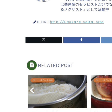
は整体院のセラピストだけで
るメグリスト」として活動中
http://umikaze-seitai.site
BLOG：
RELATED POST
おひとり様ごはん日記
おひとり様ごはん