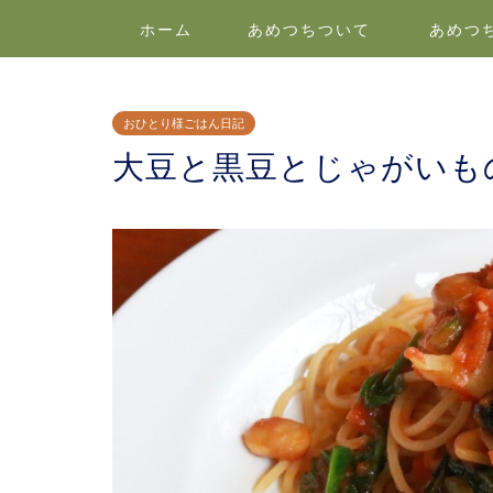
ホーム
あめつちついて
あめつ
おひとり様ごはん日記
大豆と黒豆とじゃがいも