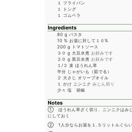
１ フライパン
１ トング
１ ゴムベラ
Ingredients
80
g
パスタ
10
%
お湯に対して１０%
200
g
トマトソース
３０
g
大豆水煮
お好みです
２０
g
黒豆水煮
お好みです
１/２
束
ほうれん草
半分
じゃがいも（茹でる）
２
大さじ
オリーブオイル
１
かけ
ニンニク
みじん切り
少々
塩 胡椒
Notes
① ほうれん草ざく切り、ニンニクはみ
にしておく
② 1人分ならお湯を１.５リットルぐらい