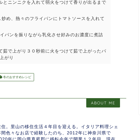
ルとニンニクを入れて弱火をつけて香りが出るまで
し炒め、熱々のフライパンにトマトソースを入れて
イパンを振りながら乳化させ好みのお濃度に煮詰
て茹で上がり３０秒前に火をつけて
茹で上がったパ
上がり
冬のおすすめレシピ
ABOUT ME
在住。里山の移住生活４年目を迎える。イタリア料理シェ
間色々なお店で経験したのち、2012年に神奈川県で
020年に岡山県真庭郡に移転今年で開業１２年目。現在