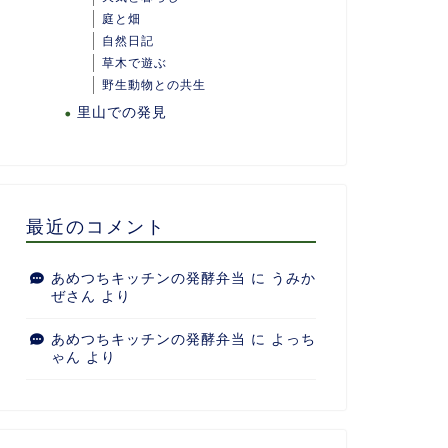
庭と畑
自然日記
草木で遊ぶ
野生動物との共生
里山での発見
最近のコメント
あめつちキッチンの発酵弁当
に
うみか
ぜさん
より
あめつちキッチンの発酵弁当
に
よっち
ゃん
より