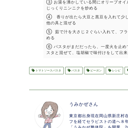
③ お湯を沸かしている間にオリーブオイ
じっくりニンニクを炒める
④ 香りが出たら大豆と黒豆を入れて少
他の具と混ぜる
⑤ 茹で汁を大さじ２ぐらい入れて、フラ
める
⑥ パスタがまだだったら、一度火を止め
スタと混ぜて、塩胡椒で味付けをして出来
トマトソースパスタ
パスタ
ビーガン
レシピ
うみかぜさん
東京都出身現在岡山県新庄村
フを経てセラピストの道へ８年
「うみかぜ整体院」を開業、2