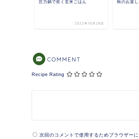
・クルー
圧力鍋で炊く玄米ごはん
秋のお楽し
2022年9月18日
2022年10月28日
COMMENT
Recipe Rating
次回のコメントで使用するためブラウザーに