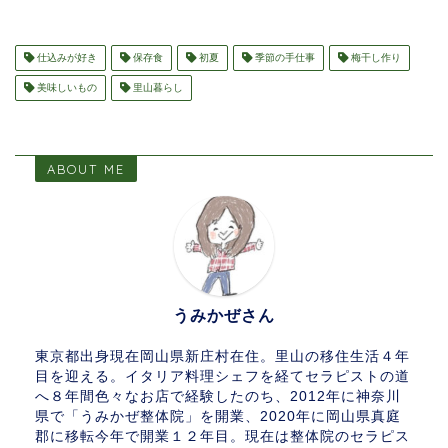
仕込みが好き
保存食
初夏
季節の手仕事
梅干し作り
美味しいもの
里山暮らし
ABOUT ME
うみかぜさん
東京都出身現在岡山県新庄村在住。里山の移住生活４年
目を迎える。イタリア料理シェフを経てセラピストの道
へ８年間色々なお店で経験したのち、2012年に神奈川
県で「うみかぜ整体院」を開業、2020年に岡山県真庭
郡に移転今年で開業１２年目。現在は整体院のセラピス