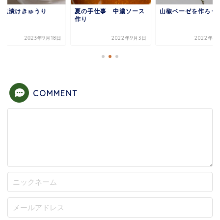
酵塩漬けきゅうり
夏の手仕事 中濃ソース
山椒ベーゼを作ろう
作り
2023年9月18日
2022年9月3日
2022年6
COMMENT