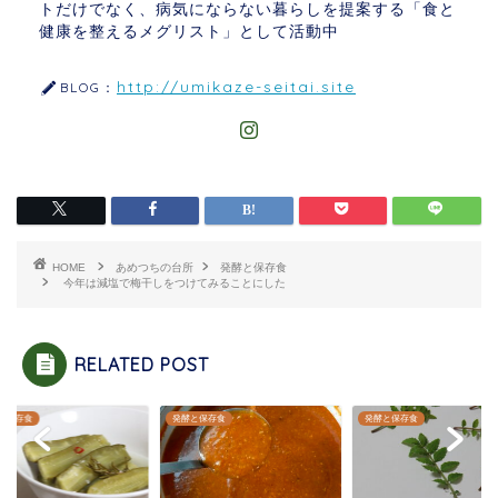
トだけでなく、病気にならない暮らしを提案する「食と
健康を整えるメグリスト」として活動中
http://umikaze-seitai.site
BLOG：
HOME
あめつちの台所
発酵と保存食
今年は減塩で梅干しをつけてみることにした
RELATED POST
と保存食
発酵と保存食
発酵と保存食