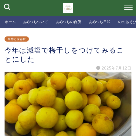
ホーム
あめつちついて
あめつちの台所
あめつち日和
ののあそ
発酵と保存食
今年は減塩で梅干しをつけてみるこ
とにした
2025年7月12日