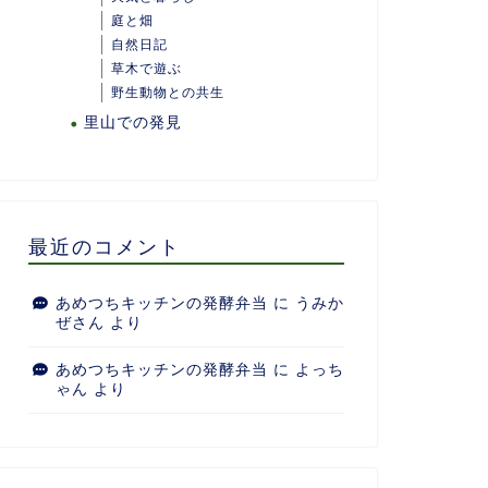
庭と畑
自然日記
草木で遊ぶ
野生動物との共生
里山での発見
最近のコメント
あめつちキッチンの発酵弁当
に
うみか
ぜさん
より
あめつちキッチンの発酵弁当
に
よっち
ゃん
より