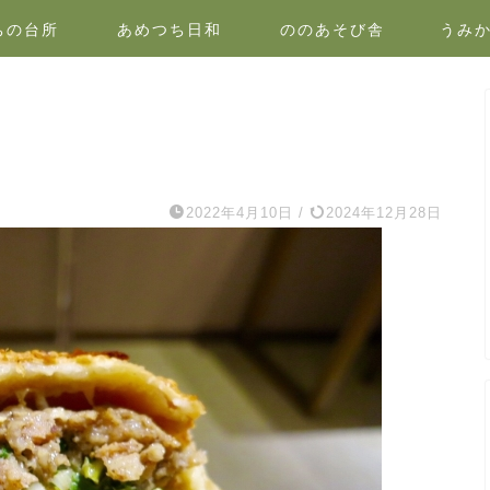
ちの台所
あめつち日和
ののあそび舎
うみ
2022年4月10日
/
2024年12月28日