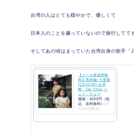
台湾の人はとても穏やかで、優しくて
日本人のことを嫌っていないので旅行してて
そしてあの頃はまっていた台湾出身の歌手「JA
【メール便送料無
料】周杰倫/ 七里香
(CD+DVD) 台湾
盤 Jay Chou ジ
ェイ・チョウ
価格：4000円（税
込、送料無料)
(20
22/4/10時点)