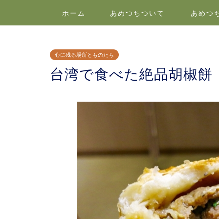
ホーム
あめつちついて
あめつ
心に残る場所とものたち
台湾で食べた絶品胡椒餅