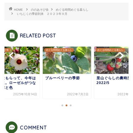
HOME
ののあそび舎
めぐる時間めぐる暮らし
いちじくの季節到来 ２０２３年９月
RELATED POST
あそび舎
めぐる時間めぐる暮らし
めぐる時間めぐる暮らし
年はもらって、今年は
ブルーベリーの季節
里山ぐらしの農時
みに。ローゼルがつな
2022/5
ご縁と色
2025年10月14日
2022年7月2日
2022年6
COMMENT