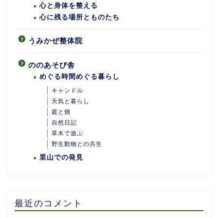
心と身体を整える
心に残る場所とものたち
うみかぜ整体院
ののあそび舎
めぐる時間めぐる暮らし
キャンドル
天気と暮らし
庭と畑
自然日記
ホーム
草木で遊ぶ
野生動物との共生
里山での発見
あめつちついて
あめつちの台所
最近のコメント
あめつち日和