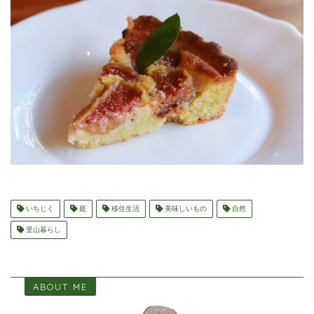
いちじく
庭
移住生活
美味しいもの
自然
里山暮らし
ABOUT ME