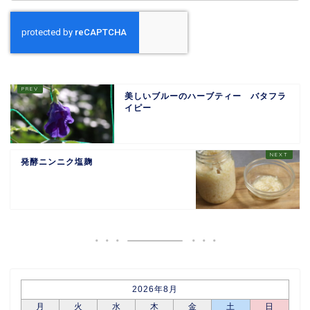
美しいブルーのハーブティー バタフラ
イピー
発酵ニンニク塩麹
2026年8月
月
火
水
木
金
土
日