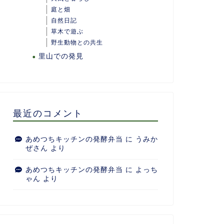
庭と畑
自然日記
草木で遊ぶ
野生動物との共生
里山での発見
最近のコメント
あめつちキッチンの発酵弁当
に
うみか
ぜさん
より
あめつちキッチンの発酵弁当
に
よっち
ゃん
より