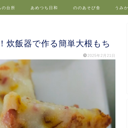
ちの台所
あめつち日和
ののあそび舎
うみ
！炊飯器で作る簡単大根もち
2025年2月21日