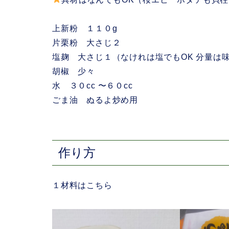
上新粉 １１０g
片栗粉 大さじ２
塩麹 大さじ１（なけれは塩でもOK 分量は
胡椒 少々
水 ３０cc 〜６０cc
ごま油 ぬるよ炒め用
作り方
１材料はこちら