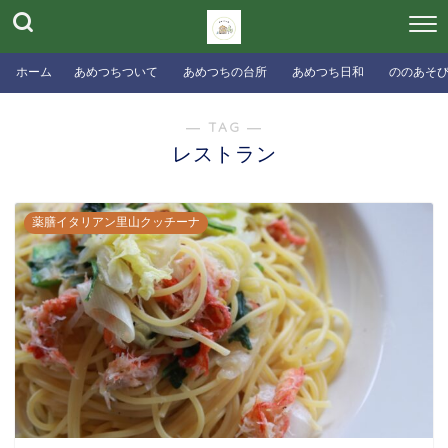
ホーム
あめつちついて
あめつちの台所
あめつち日和
ののあそ
― TAG ―
レストラン
薬膳イタリアン里山クッチーナ