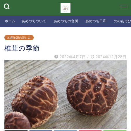
ホーム
あめつちついて
あめつちの台所
あめつち日和
ののあそ
地産地消の楽しみ
椎茸の季節
2022年4月7日
/
2024年12月28日