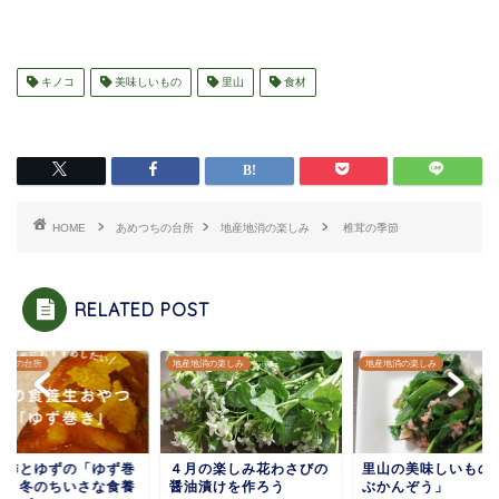
キノコ
美味しいもの
里山
食材
HOME
あめつちの台所
地産地消の楽しみ
椎茸の季節
RELATED POST
つちの台所
地産地消の楽しみ
地産地消の楽しみ
し柿とゆずの「ゆず巻
４月の楽しみ花わさびの
里山の美味しいもの
」｜冬のちいさな食養
醤油漬けを作ろう
ぶかんぞう」