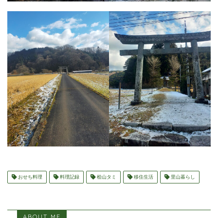
おせち料理
料理記録
桧山タミ
移住生活
里山暮らし
ABOUT ME