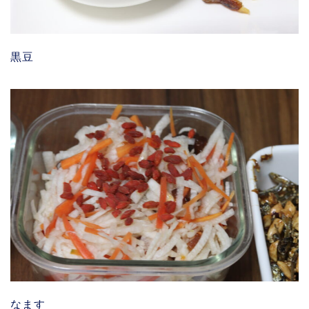
黒豆
なます