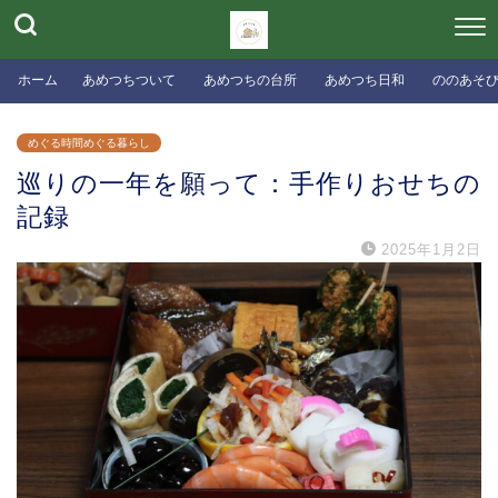
ホーム
あめつちついて
あめつちの台所
あめつち日和
ののあそ
めぐる時間めぐる暮らし
巡りの一年を願って：手作りおせちの
記録
2025年1月2日