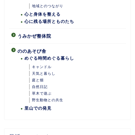
地域とのつながり
心と身体を整える
心に残る場所とものたち
うみかぜ整体院
ののあそび舎
めぐる時間めぐる暮らし
キャンドル
天気と暮らし
庭と畑
自然日記
ホーム
草木で遊ぶ
野生動物との共生
里山での発見
あめつちついて
あめつちの台所