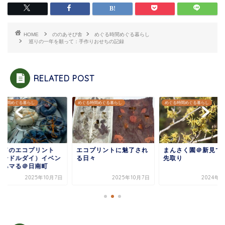
HOME
ののあそび舎
めぐる時間めぐる暮らし
巡りの一年を願って：手作りおせちの記録
RELATED POST
る時間めぐる暮らし
めぐる時間めぐる暮らし
めぐる時間めぐる暮らし
コプリントに魅了され
まんさく園＠新見で春の
初めてのエコプリン
日々
先取り
（バンドルダイ）イ
トでハマる＠日南町
2025年10月7日
2024年3月4日
2025年1