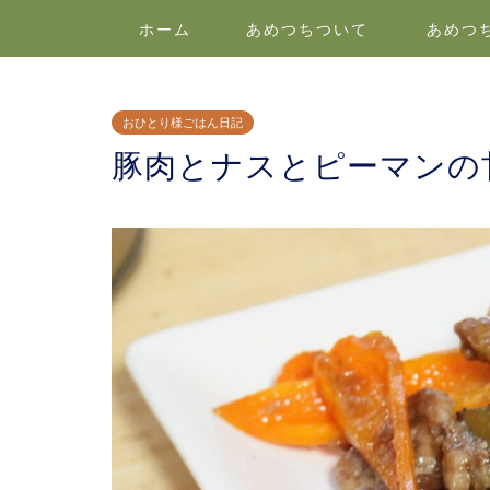
ホーム
あめつちついて
あめつ
おひとり様ごはん日記
豚肉とナスとピーマンの