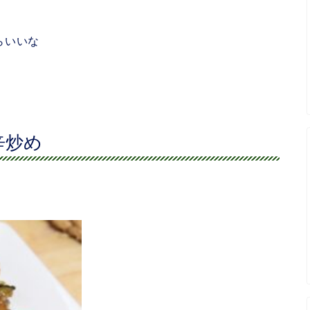
らいいな
辛炒め