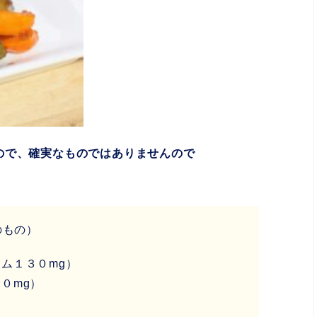
ので、確実なものではありませんので
のもの）
ム１３０mg）
０mg）