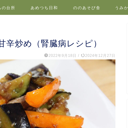
ちの台所
あめつち日和
ののあそび舎
うみ
甘辛炒め（腎臓病レシピ）
2022年9月18日
/
2024年12月27日