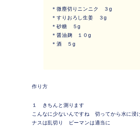
＊微塵切りニンニク ３g
＊すりおろし生姜 ３g
＊砂糖 ５g
＊醤油麹 １０g
＊酒 ５g
作り方
１ きちんと測ります
こんなに少ないんですね 切ってから水に浸
ナスは乱切り ピーマンは適当に