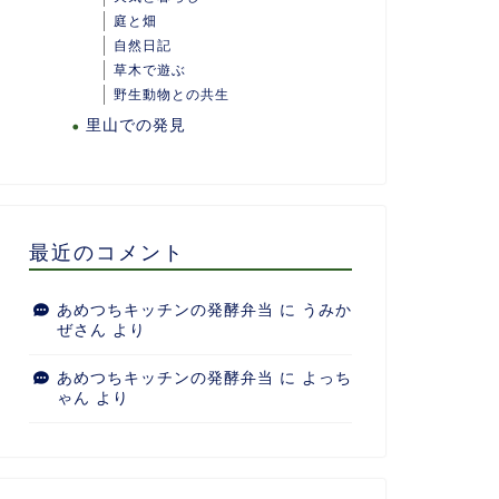
庭と畑
自然日記
草木で遊ぶ
野生動物との共生
里山での発見
最近のコメント
あめつちキッチンの発酵弁当
に
うみか
ぜさん
より
あめつちキッチンの発酵弁当
に
よっち
ゃん
より