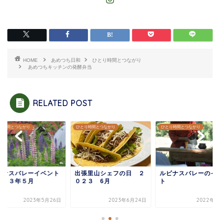
HOME
あめつち日和
ひとり時間とつながり
あめつちキッチンの発酵弁当
RELATED POST
り時間とつながり
ひとり時間とつながり
ひとり時間とつながり
ピナスバレーイベント
出張里山シェフの日 ２
ルピナスバレーのイ
０２３年５月
０２３ 6月
ト
2023年5月26日
2023年6月24日
2022年7