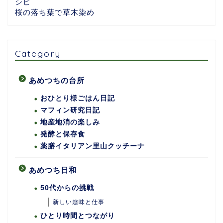
シピ
桜の落ち葉で草木染め
Category
あめつちの台所
おひとり様ごはん日記
マフィン研究日記
地産地消の楽しみ
発酵と保存食
薬膳イタリアン里山クッチーナ
あめつち日和
50代からの挑戦
新しい趣味と仕事
ひとり時間とつながり