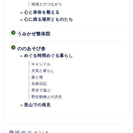
地域とのつながり
心と身体を整える
心に残る場所とものたち
うみかぜ整体院
ののあそび舎
めぐる時間めぐる暮らし
キャンドル
天気と暮らし
庭と畑
自然日記
ホーム
草木で遊ぶ
野生動物との共生
里山での発見
あめつちついて
あめつちの台所
最近のコメント