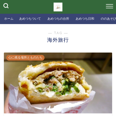
ホーム
あめつちついて
あめつちの台所
あめつち日和
ののあそ
― TAG ―
海外旅行
心に残る場所とものたち