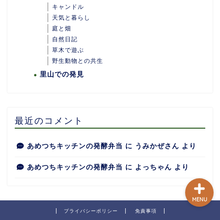
キャンドル
天気と暮らし
庭と畑
自然日記
ホーム
草木で遊ぶ
野生動物との共生
里山での発見
あめつちついて
あめつちの台所
最近のコメント
あめつち日和
あめつちキッチンの発酵弁当
に
うみかぜさん
より
あめつちキッチンの発酵弁当
に
よっちゃん
より
MENU
プライバシーポリシー
免責事項