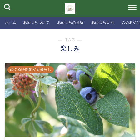
ホーム
あめつちついて
あめつちの台所
あめつち日和
ののあそ
― TAG ―
楽しみ
めぐる時間めぐる暮らし