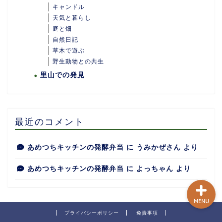
キャンドル
天気と暮らし
庭と畑
自然日記
ホーム
草木で遊ぶ
野生動物との共生
里山での発見
あめつちついて
あめつちの台所
最近のコメント
あめつち日和
あめつちキッチンの発酵弁当
に
うみかぜさん
より
あめつちキッチンの発酵弁当
に
よっちゃん
より
MENU
プライバシーポリシー
免責事項