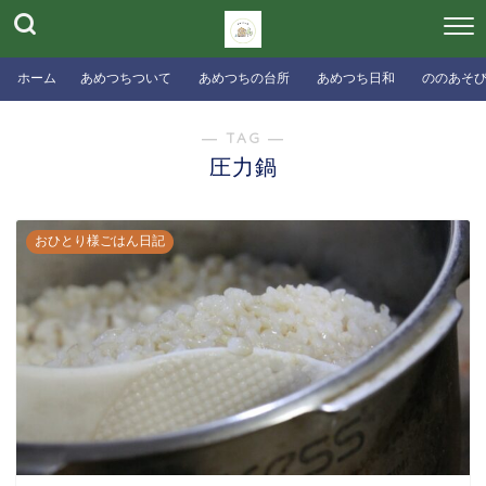
ホーム
あめつちついて
あめつちの台所
あめつち日和
ののあそ
― TAG ―
圧力鍋
おひとり様ごはん日記