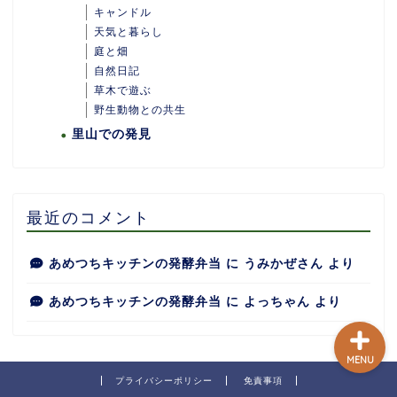
キャンドル
天気と暮らし
庭と畑
自然日記
ホーム
草木で遊ぶ
野生動物との共生
里山での発見
あめつちついて
あめつちの台所
最近のコメント
あめつち日和
あめつちキッチンの発酵弁当
に
うみかぜさん
より
あめつちキッチンの発酵弁当
に
よっちゃん
より
MENU
プライバシーポリシー
免責事項