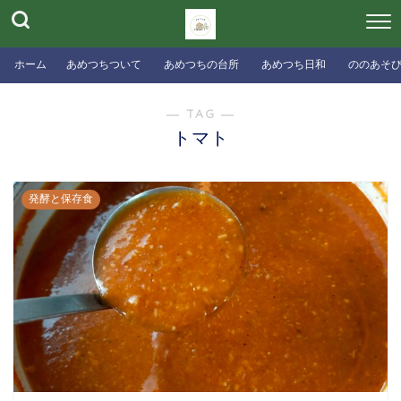
ホーム
あめつちついて
あめつちの台所
あめつち日和
ののあそ
― TAG ―
トマト
発酵と保存食