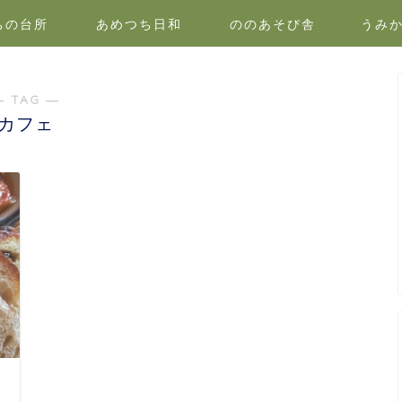
ちの台所
あめつち日和
ののあそび舎
うみ
― TAG ―
カフェ