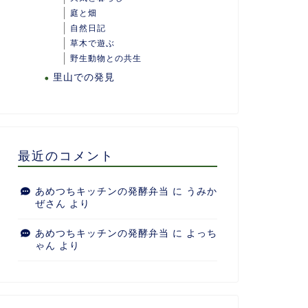
庭と畑
自然日記
草木で遊ぶ
野生動物との共生
里山での発見
最近のコメント
あめつちキッチンの発酵弁当
に
うみか
ぜさん
より
あめつちキッチンの発酵弁当
に
よっち
ゃん
より