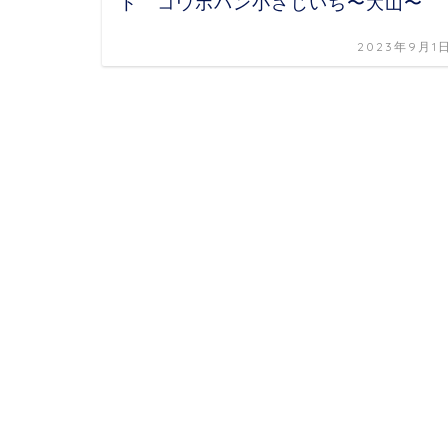
ト コウボパン小さじいち〜大山〜
2023年9月1