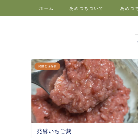
ホーム
あめつちついて
あめつ
発酵と保存食
発酵いちご麹