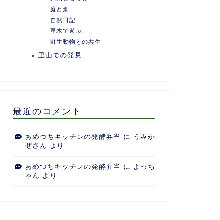
庭と畑
自然日記
草木で遊ぶ
野生動物との共生
里山での発見
最近のコメント
あめつちキッチンの発酵弁当
に
うみか
ぜさん
より
あめつちキッチンの発酵弁当
に
よっち
ゃん
より