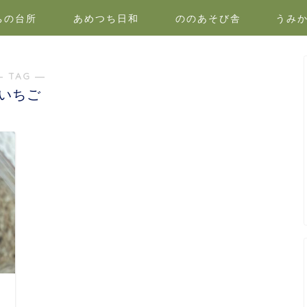
ちの台所
あめつち日和
ののあそび舎
うみ
― TAG ―
いちご