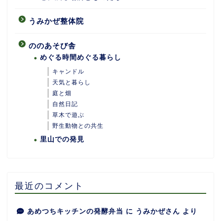
うみかぜ整体院
ののあそび舎
めぐる時間めぐる暮らし
キャンドル
天気と暮らし
庭と畑
自然日記
ホーム
草木で遊ぶ
野生動物との共生
里山での発見
あめつちついて
あめつちの台所
最近のコメント
あめつち日和
あめつちキッチンの発酵弁当
に
うみかぜさん
より