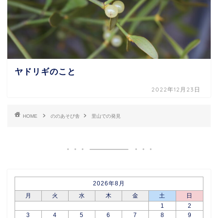
ヤドリギのこと
2022年12月23日
HOME
ののあそび舎
里山での発見
2026年8月
月
火
水
木
金
土
日
1
2
3
4
5
6
7
8
9