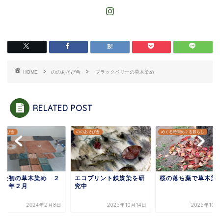
HOME
ののあそび舎
ブラックベリーの草木染め
RELATED POST
あそび舎
ののあそび舎
めぐる時間めぐる暮らし
年最初の草木染め ２
エコプリント鉄媒染を研
桜の落ち葉で草木染
２４年２月
究中
2024年2月8日
2025年10月14日
2025年10