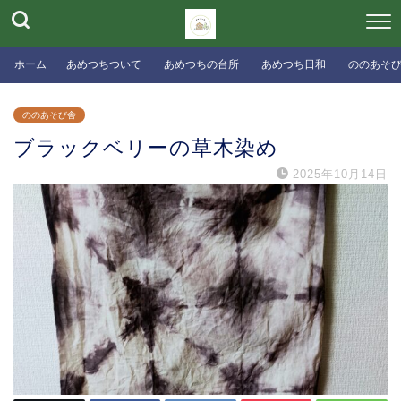
ホーム
あめつちついて
あめつちの台所
あめつち日和
ののあそ
ののあそび舎
ブラックベリーの草木染め
2025年10月14日