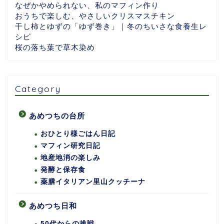
なぜかやめられない、私のマフィン作り
おうちで楽しむ、やさしいクリスマスチキン
干し柿とゆずの「ゆず巻き」｜冬のちいさな食養生レ
シピ
桜の落ち葉で草木染め
Category
あめつちの台所
おひとり様ごはん日記
マフィン研究日記
地産地消の楽しみ
発酵と保存食
薬膳イタリアン里山クッチーナ
あめつち日和
50代からの挑戦