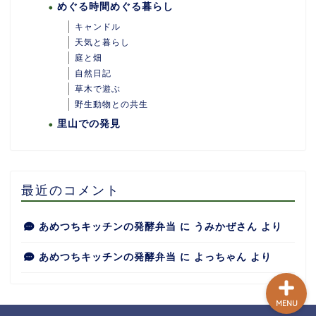
めぐる時間めぐる暮らし
キャンドル
天気と暮らし
庭と畑
自然日記
ホーム
草木で遊ぶ
野生動物との共生
里山での発見
あめつちついて
あめつちの台所
最近のコメント
あめつち日和
あめつちキッチンの発酵弁当
に
うみかぜさん
より
あめつちキッチンの発酵弁当
に
よっちゃん
より
MENU