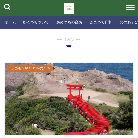
ホーム
あめつちついて
あめつちの台所
あめつち日和
ののあそ
― TAG ―
車
心に残る場所とものたち