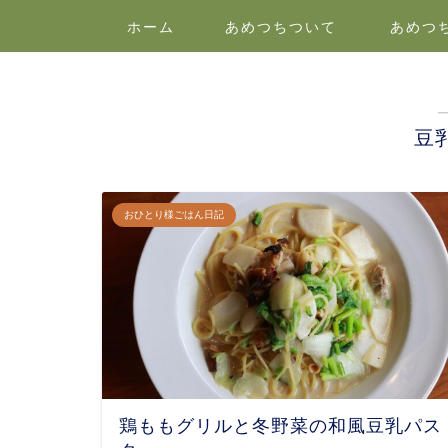
ホーム
あめつちついて
あめつ
豆
おひとり様ごはん日記
鶏ももグリルと冬野菜の和風豆乳パス