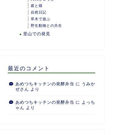
庭と畑
自然日記
草木で遊ぶ
野生動物との共生
里山での発見
最近のコメント
あめつちキッチンの発酵弁当
に
うみか
ぜさん
より
あめつちキッチンの発酵弁当
に
よっち
ゃん
より