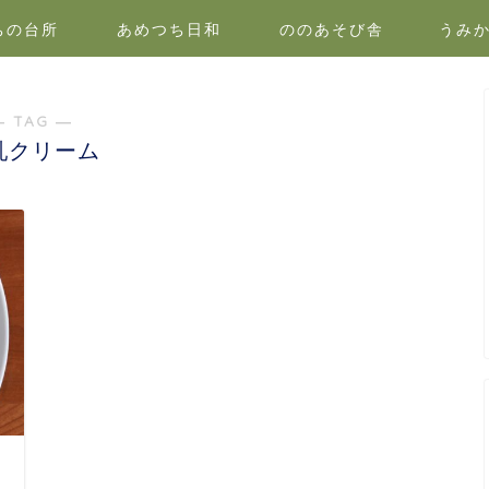
ちの台所
あめつち日和
ののあそび舎
うみ
― TAG ―
乳クリーム