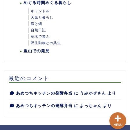
めぐる時間めぐる暮らし
キャンドル
天気と暮らし
庭と畑
自然日記
ホーム
草木で遊ぶ
野生動物との共生
里山での発見
あめつちついて
あめつちの台所
最近のコメント
あめつち日和
あめつちキッチンの発酵弁当
に
うみかぜさん
より
あめつちキッチンの発酵弁当
に
よっちゃん
より
MENU