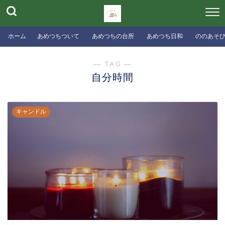
ホーム
あめつちついて
あめつちの台所
あめつち日和
ののあそ
― TAG ―
自分時間
キャンドル