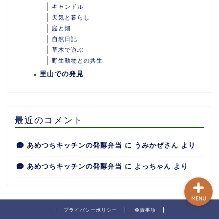
キャンドル
天気と暮らし
庭と畑
自然日記
ホーム
草木で遊ぶ
野生動物との共生
里山での発見
あめつちついて
あめつちの台所
最近のコメント
あめつち日和
あめつちキッチンの発酵弁当
に
うみかぜさん
より
あめつちキッチンの発酵弁当
に
よっちゃん
より
MENU
プライバシーポリシー
免責事項