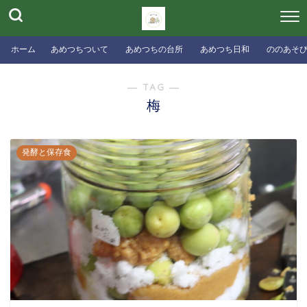
ホーム
あめつちついて
あめつちの台所
あめつち日和
ののあそ
― TAG ―
梅
発酵と保存食