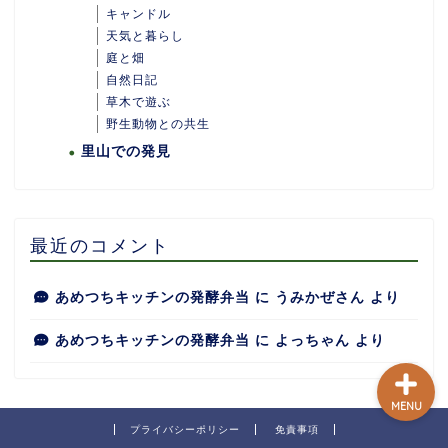
キャンドル
天気と暮らし
庭と畑
自然日記
ホーム
草木で遊ぶ
野生動物との共生
里山での発見
あめつちついて
あめつちの台所
最近のコメント
あめつち日和
あめつちキッチンの発酵弁当
に
うみかぜさん
より
あめつちキッチンの発酵弁当
に
よっちゃん
より
MENU
プライバシーポリシー
免責事項