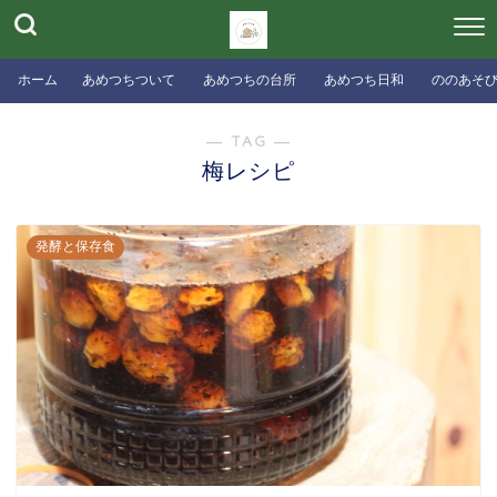
ホーム
あめつちついて
あめつちの台所
あめつち日和
ののあそ
― TAG ―
梅レシピ
発酵と保存食