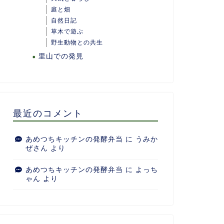
庭と畑
自然日記
草木で遊ぶ
野生動物との共生
里山での発見
最近のコメント
あめつちキッチンの発酵弁当
に
うみか
ぜさん
より
あめつちキッチンの発酵弁当
に
よっち
ゃん
より