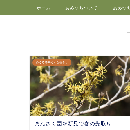
ホーム
あめつちついて
あめつ
めぐる時間めぐる暮らし
まんさく園＠新見で春の先取り