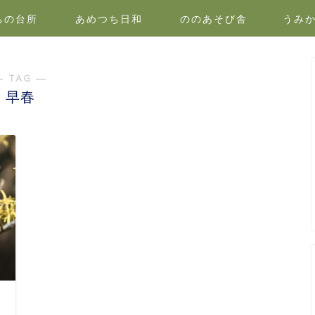
ちの台所
あめつち日和
ののあそび舎
うみ
― TAG ―
早春