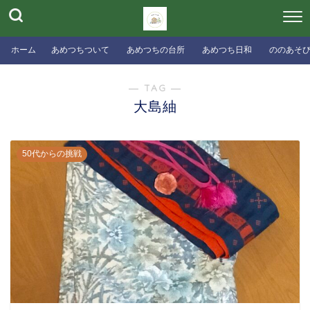
ホーム
あめつちついて
あめつちの台所
あめつち日和
ののあそ
― TAG ―
大島紬
50代からの挑戦