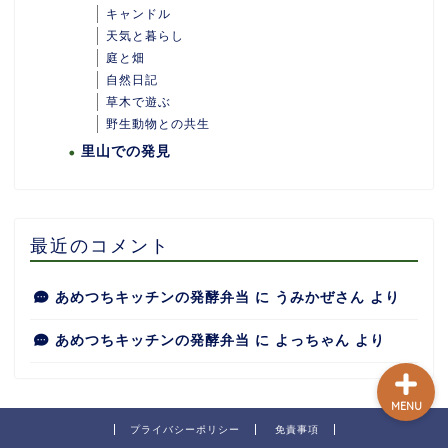
キャンドル
天気と暮らし
庭と畑
自然日記
ホーム
草木で遊ぶ
野生動物との共生
里山での発見
あめつちついて
あめつちの台所
最近のコメント
あめつち日和
あめつちキッチンの発酵弁当
に
うみかぜさん
より
あめつちキッチンの発酵弁当
に
よっちゃん
より
MENU
プライバシーポリシー
免責事項