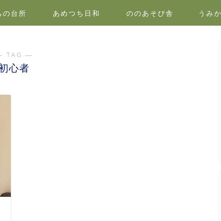
ちの台所
あめつち日和
ののあそび舎
うみ
― TAG ―
初心者