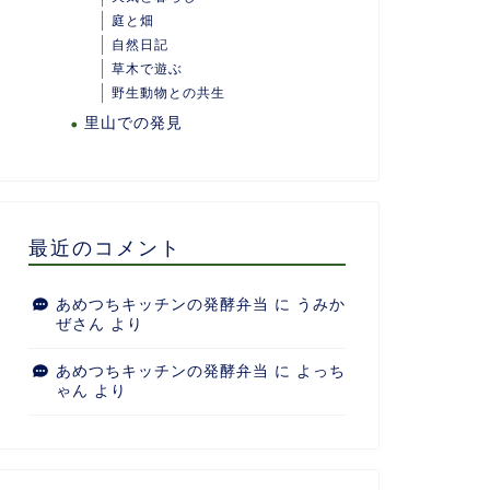
庭と畑
自然日記
草木で遊ぶ
野生動物との共生
里山での発見
最近のコメント
あめつちキッチンの発酵弁当
に
うみか
ぜさん
より
あめつちキッチンの発酵弁当
に
よっち
ゃん
より