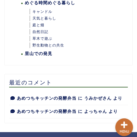
めぐる時間めぐる暮らし
キャンドル
天気と暮らし
庭と畑
自然日記
ホーム
草木で遊ぶ
野生動物との共生
里山での発見
あめつちついて
あめつちの台所
最近のコメント
あめつち日和
あめつちキッチンの発酵弁当
に
うみかぜさん
より
あめつちキッチンの発酵弁当
に
よっちゃん
より
MENU