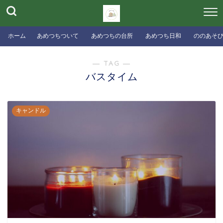
ホーム
あめつちついて
あめつちの台所
あめつち日和
ののあそ
― TAG ―
バスタイム
キャンドル