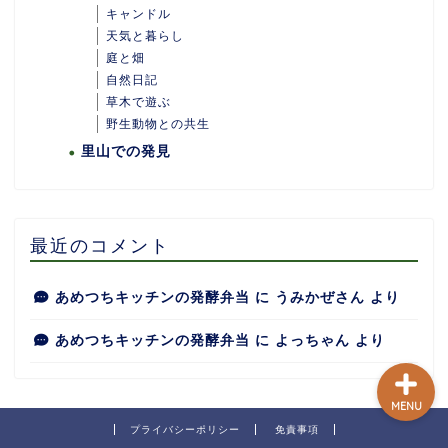
キャンドル
天気と暮らし
庭と畑
自然日記
ホーム
草木で遊ぶ
野生動物との共生
里山での発見
あめつちついて
あめつちの台所
最近のコメント
あめつち日和
あめつちキッチンの発酵弁当
に
うみかぜさん
より
あめつちキッチンの発酵弁当
に
よっちゃん
より
MENU
プライバシーポリシー
免責事項