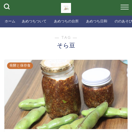
ホーム
あめつちついて
あめつちの台所
あめつち日和
ののあそ
― TAG ―
そら豆
発酵と保存食