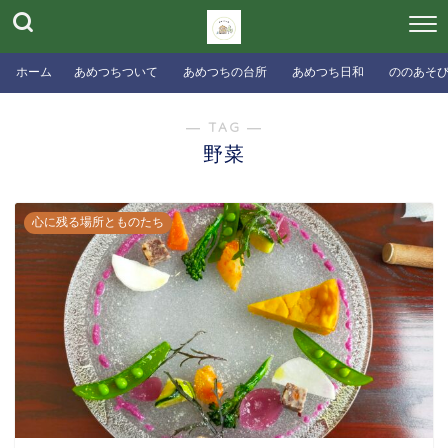
ホーム
あめつちついて
あめつちの台所
あめつち日和
ののあそ
― TAG ―
野菜
心に残る場所とものたち