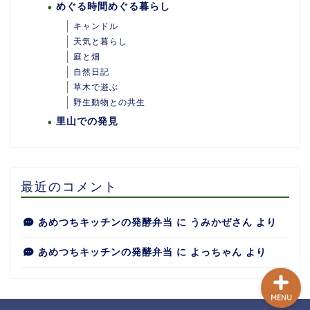
めぐる時間めぐる暮らし
キャンドル
天気と暮らし
庭と畑
自然日記
ホーム
草木で遊ぶ
野生動物との共生
里山での発見
あめつちついて
あめつちの台所
最近のコメント
あめつち日和
あめつちキッチンの発酵弁当
に
うみかぜさん
より
あめつちキッチンの発酵弁当
に
よっちゃん
より
MENU