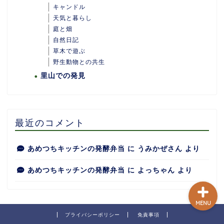
キャンドル
天気と暮らし
庭と畑
自然日記
ホーム
草木で遊ぶ
野生動物との共生
里山での発見
あめつちついて
あめつちの台所
最近のコメント
あめつち日和
あめつちキッチンの発酵弁当
に
うみかぜさん
より
あめつちキッチンの発酵弁当
に
よっちゃん
より
MENU
プライバシーポリシー
免責事項