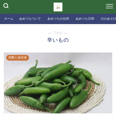
ホーム
あめつちついて
あめつちの台所
あめつち日和
ののあそ
― TAG ―
辛いもの
発酵と保存食