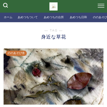
ホーム
あめつちついて
あめつちの台所
あめつち日和
ののあそ
― TAG ―
身近な草花
ののあそび舎