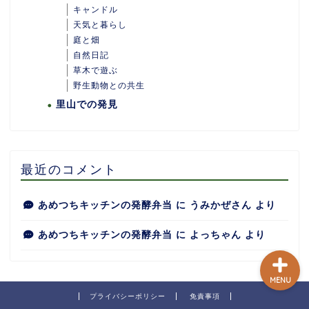
キャンドル
天気と暮らし
庭と畑
自然日記
ホーム
草木で遊ぶ
野生動物との共生
里山での発見
あめつちついて
あめつちの台所
最近のコメント
あめつち日和
あめつちキッチンの発酵弁当
に
うみかぜさん
より
あめつちキッチンの発酵弁当
に
よっちゃん
より
MENU
プライバシーポリシー
免責事項