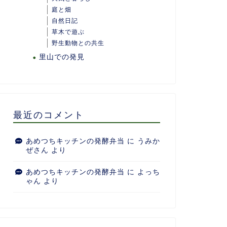
庭と畑
自然日記
草木で遊ぶ
野生動物との共生
里山での発見
最近のコメント
あめつちキッチンの発酵弁当
に
うみか
ぜさん
より
あめつちキッチンの発酵弁当
に
よっち
ゃん
より