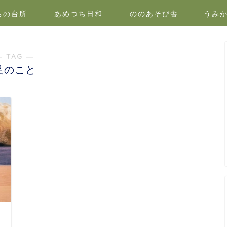
ちの台所
あめつち日和
ののあそび舎
うみ
― TAG ―
足のこと