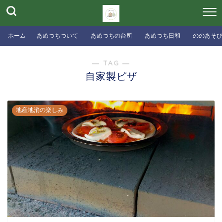
ホーム
あめつちついて
あめつちの台所
あめつち日和
ののあそ
― TAG ―
自家製ピザ
地産地消の楽しみ