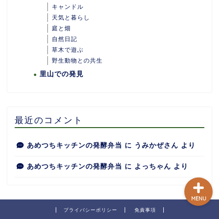
キャンドル
天気と暮らし
庭と畑
自然日記
ホーム
草木で遊ぶ
野生動物との共生
里山での発見
あめつちついて
あめつちの台所
最近のコメント
あめつち日和
あめつちキッチンの発酵弁当
に
うみかぜさん
より
あめつちキッチンの発酵弁当
に
よっちゃん
より
MENU
プライバシーポリシー
免責事項