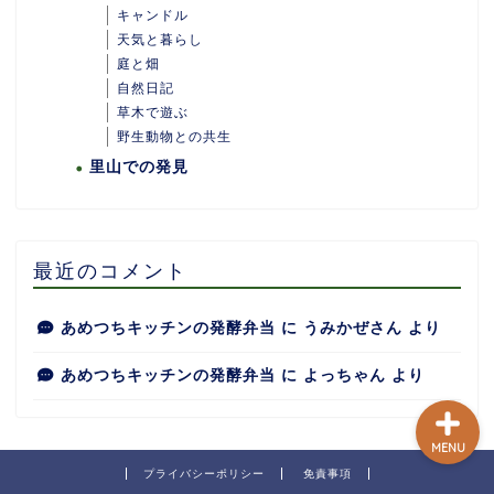
キャンドル
天気と暮らし
庭と畑
自然日記
ホーム
草木で遊ぶ
野生動物との共生
里山での発見
あめつちついて
あめつちの台所
最近のコメント
あめつち日和
あめつちキッチンの発酵弁当
に
うみかぜさん
より
あめつちキッチンの発酵弁当
に
よっちゃん
より
MENU
プライバシーポリシー
免責事項