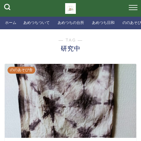
ホーム
あめつちついて
あめつちの台所
あめつち日和
ののあそ
― TAG ―
研究中
ののあそび舎