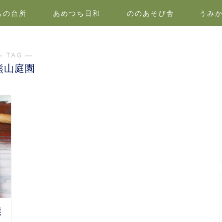
ちの台所
あめつち日和
ののあそび舎
うみ
― TAG ―
熊山庭園
熊