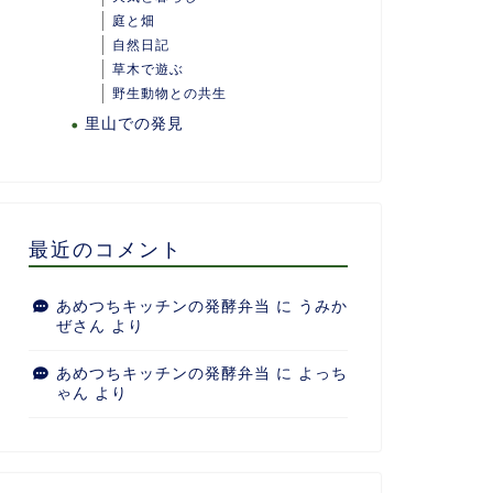
庭と畑
自然日記
草木で遊ぶ
野生動物との共生
里山での発見
最近のコメント
あめつちキッチンの発酵弁当
に
うみか
ぜさん
より
あめつちキッチンの発酵弁当
に
よっち
ゃん
より