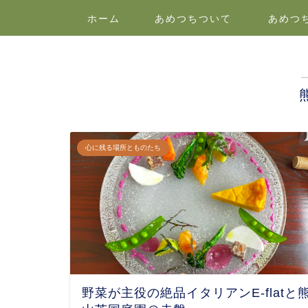
ホーム
あめつちついて
あめつ
心に残る場所とものたち
野菜が主役の絶品イタリアンE-flatと