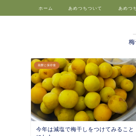
ホーム
あめつちついて
あめつ
梅
発酵と保存食
今年は減塩で梅干しをつけてみること