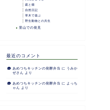
庭と畑
自然日記
草木で遊ぶ
野生動物との共生
里山での発見
最近のコメント
あめつちキッチンの発酵弁当
に
うみか
ぜさん
より
あめつちキッチンの発酵弁当
に
よっち
ゃん
より