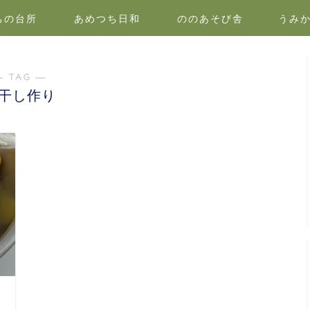
ちの台所
あめつち日和
ののあそび舎
うみ
― TAG ―
干し作り