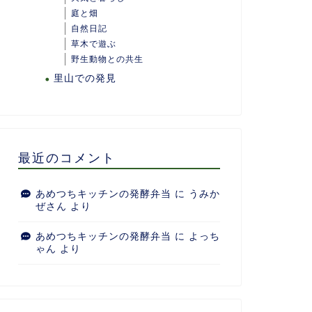
庭と畑
自然日記
草木で遊ぶ
野生動物との共生
里山での発見
最近のコメント
あめつちキッチンの発酵弁当
に
うみか
ぜさん
より
あめつちキッチンの発酵弁当
に
よっち
ゃん
より