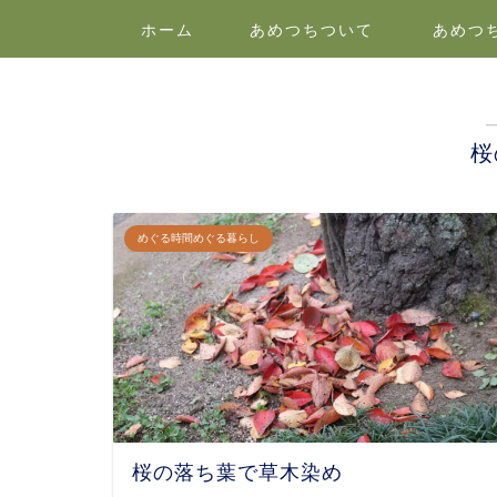
ホーム
あめつちついて
あめつ
桜
めぐる時間めぐる暮らし
桜の落ち葉で草木染め