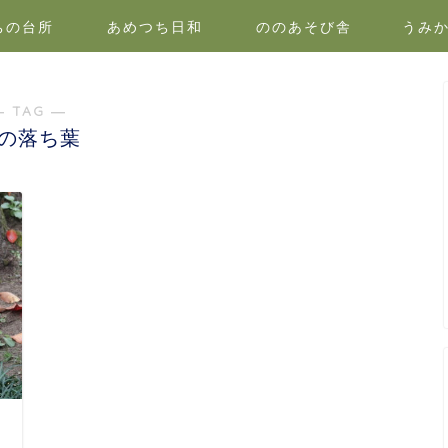
ちの台所
あめつち日和
ののあそび舎
うみ
― TAG ―
の落ち葉