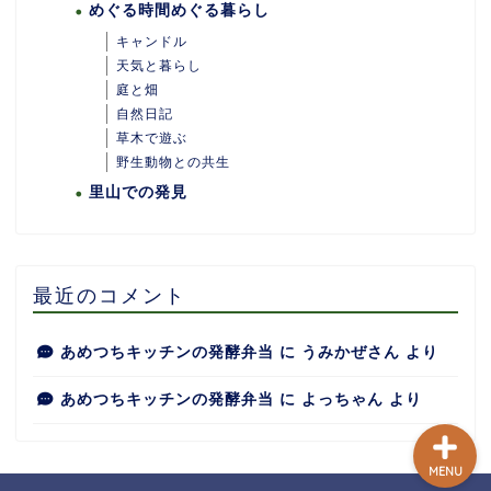
めぐる時間めぐる暮らし
キャンドル
天気と暮らし
庭と畑
自然日記
ホーム
草木で遊ぶ
野生動物との共生
里山での発見
あめつちついて
あめつちの台所
最近のコメント
あめつち日和
あめつちキッチンの発酵弁当
に
うみかぜさん
より
あめつちキッチンの発酵弁当
に
よっちゃん
より
MENU