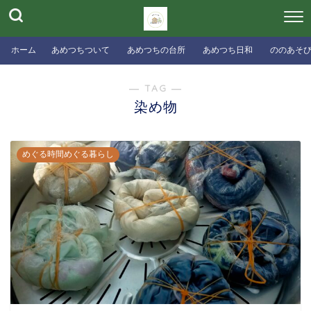
ホーム
あめつちついて
あめつちの台所
あめつち日和
ののあそ
― TAG ―
染め物
めぐる時間めぐる暮らし