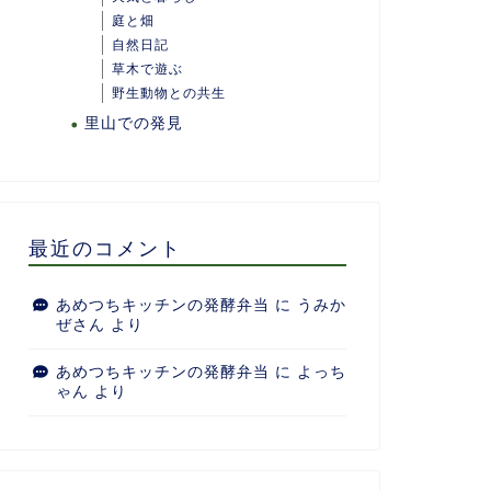
庭と畑
自然日記
草木で遊ぶ
野生動物との共生
里山での発見
最近のコメント
あめつちキッチンの発酵弁当
に
うみか
ぜさん
より
あめつちキッチンの発酵弁当
に
よっち
ゃん
より