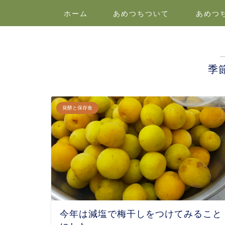
ホーム
あめつちついて
あめつ
季
発酵と保存食
今年は減塩で梅干しをつけてみること