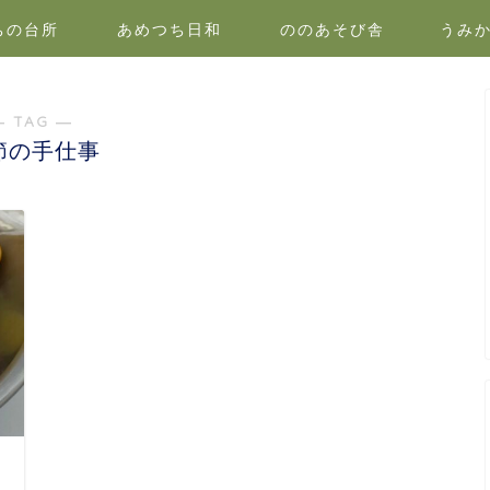
ちの台所
あめつち日和
ののあそび舎
うみ
― TAG ―
節の手仕事