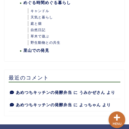
めぐる時間めぐる暮らし
キャンドル
天気と暮らし
庭と畑
自然日記
ホーム
草木で遊ぶ
野生動物との共生
里山での発見
あめつちついて
あめつちの台所
最近のコメント
あめつち日和
あめつちキッチンの発酵弁当
に
うみかぜさん
より
あめつちキッチンの発酵弁当
に
よっちゃん
より
MENU