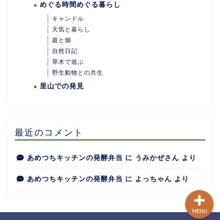
めぐる時間めぐる暮らし
キャンドル
天気と暮らし
庭と畑
自然日記
ホーム
草木で遊ぶ
野生動物との共生
里山での発見
あめつちついて
あめつちの台所
最近のコメント
あめつち日和
あめつちキッチンの発酵弁当
に
うみかぜさん
より
あめつちキッチンの発酵弁当
に
よっちゃん
より
MENU