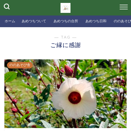
ホーム
あめつちついて
あめつちの台所
あめつち日和
ののあそ
― TAG ―
ご縁に感謝
ののあそび舎